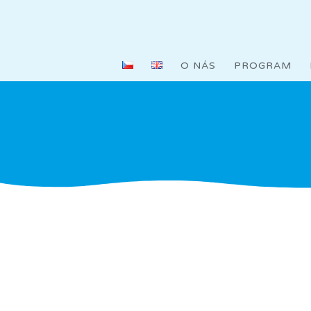
C
O NÁS
PROGRAM
V Opalinc
často vyr