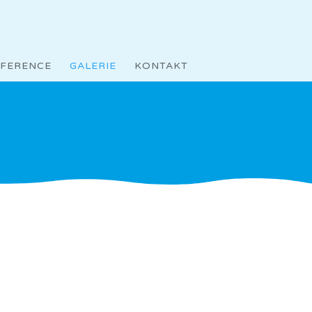
je
EFERENCE
GALERIE
KONTAKT
n. S dětmi
avé hosty.