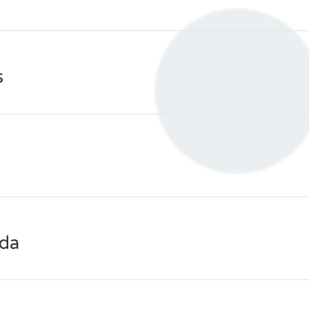
s
áda